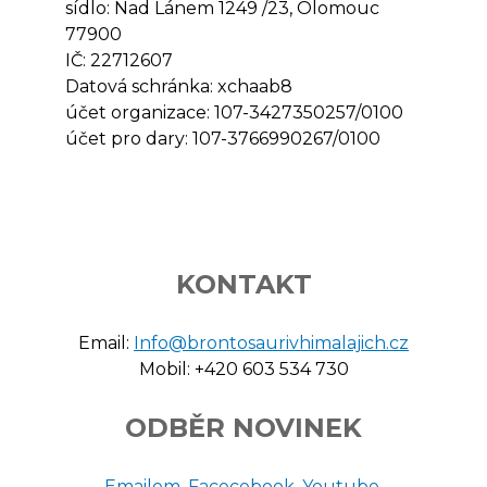
sídlo: Nad Lánem 1249 /23, Olomouc
77900
IČ: 22712607
Datová schránka: xchaab8
účet organizace: 107-3427350257/0100
účet pro dary: 107-3766990267/0100
KONTAKT
Email:
Info@brontosaurivhimalajich.cz
Mobil: +420 603 534 730
ODBĚR NOVINEK
Emailem
,
Facecebook
,
Youtube
,