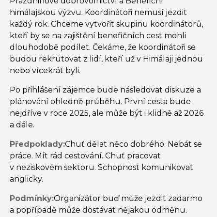
Prázdninové dobrovolnictví a Benefiční
himálajskou výzvu. Koordinátoři nemusí jezdit
každý rok. Chceme vytvořit skupinu koordinátorů,
kteří by se na zajištění benefičních cest mohli
dlouhodobě podílet. Čekáme, že koordinátoři se
budou rekrutovat z lidí, kteří už v Himálaji jednou
nebo vícekrát byli.
Po přihlášení zájemce bude následovat diskuze a
plánování ohledně průběhu. První cesta bude
nejdříve v roce 2025, ale může být i klidně až 2026
a dále.
Předpoklady:
Chuť dělat něco dobrého. Nebát se
práce. Mít rád cestování. Chuť pracovat
v neziskovém sektoru. Schopnost komunikovat
anglicky.
Podmínky:
Organizátor buď může jezdit zadarmo
a popřípadě může dostávat nějakou odměnu.