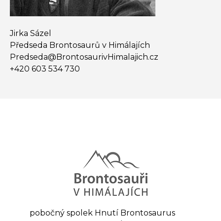
Jirka Sázel
Předseda Brontosaurů v Himálajích
Predseda@​BrontosaurivHimalajich.cz
+420 603 534 730
pobočný spolek Hnutí Brontosaurus