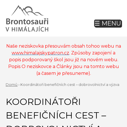
Jump
to
navigation
☰ MENU
Back
to
top
Naše neziskovka přesouvám obsah tohoo webu na
www.himalajskypatron.cz
. Způsoby zapojení a
popis podporovaný škol jsou již na novém webu.
Popis O neziskovce a Články jsou na tomto webu
(a časem je přesuneme).
Domů
›
Koordinátoři benefičních cest – dobrovolnictví a výzva
Back
YOU
to
KOORDINÁTOŘI
ARE
top
HERE
BENEFIČNÍCH CEST –