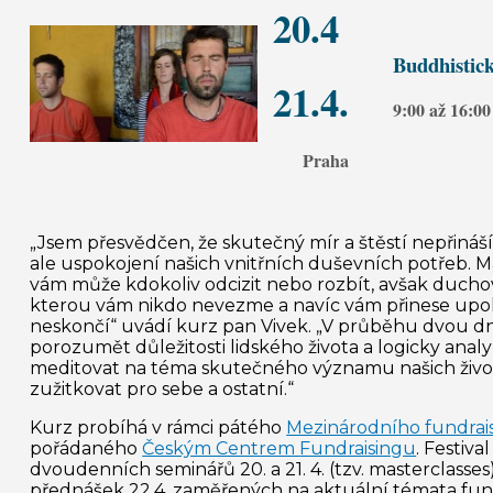
20.4
Buddhistic
21.4.
9:00 až 16:0
Praha
„Jsem přesvědčen, že skutečný mír a štěstí nepřináší
ale uspokojení našich vnitřních duševních potřeb. M
vám může kdokoliv odcizit nebo rozbít, avšak duchov
kterou vám nikdo nevezme a navíc vám přinese upok
neskončí“ uvádí kurz pan Vivek. „V průběhu dvou
porozumět důležitosti lidského života a logicky analy
meditovat na téma skutečného významu našich životů
zužitkovat pro sebe a ostatní.“
Kurz probíhá v rámci pátého
Mezinárodního fundrais
pořádaného
Českým Centrem
Fundraisingu
. Festiva
dvoudenních seminářů 20. a 21. 4. (tzv.
masterclasses
přednášek
22.4. zaměřených
na aktuální témata
fun