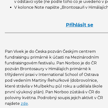
v odstavci výše (ne podle toho co je uvedeno v p
V kolonce
Note
napište „Brontosauři v Himálajích
Přihlásit se
Pan Vivek je do Česka pozván Českým centrem
fundraisingu
primárně k účasti na Mezinárodním
fundraisingovém festivalu. Pan
Norboo
je do ČR
pozván Brontosaury v Himálajích primárně k
třítýdenní praxi v International
School
of
Ostrava
pod vedením Martiny
Řehuřkové
(dobrovolnice,
které strávila v
Mulbekhu
půl roku a udělala škole
první výukový plán). Pan
Norboo
zůstává v ČR do
poloviny května. Podrobný soupis jejich aktivit v ČR
najdete
zde
.