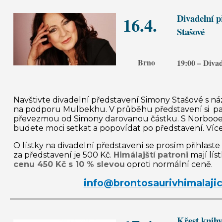
Divadelní p
16.4.
Stašové
Brno
19:00 – Diva
Navštivte divadelní představení Simony Stašové s 
na podporu
Mulbekhu
. V průběhu představení si 
převezmou od Simony darovanou částku. S
Norboo
budete moci setkat a popovídat po představení. Víc
O lístky na divadelní představení se prosím přihlaste
za představení je 500 Kč.
Himálajští
patroni
mají lís
cenu 450 Kč s 10 % slevou
oproti normální ceně.
info@brontosaurivhimalajic
Křest knih