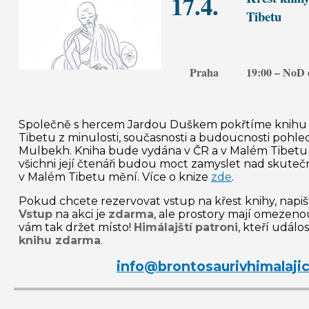
17.4.
Tibetu
Praha
19:00 –
NoD
Společně s hercem Jardou Duškem pokřtíme knihu 
Tibetu z minulosti, současnosti a budoucnosti pohl
Mulbekh
. Kniha bude vydána v ČR a v Malém Tibetu a
všichni její čtenáři budou moct zamyslet nad skutečno
v Malém Tibetu mění. Více o knize
zde
.
Pokud chcete rezervovat vstup na křest knihy, napišt
Vstup
na akci je
zdarma
, ale prostory mají omezen
vám tak držet místo!
Himálajští
patroni
, kteří událo
knihu zdarma
.
info@brontosaurivhimalajic