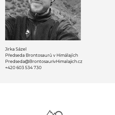
Jirka Sázel
Předseda Brontosaurů v Himálajích
Predseda@​BrontosaurivHimalajich.cz
+420 603 534 730