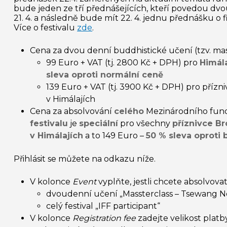
bude jeden ze tří přednášejících, kteří povedou dv
21. 4. a následně bude mít 22. 4. jednu přednášku o f
Více o festivalu
zde
.
Cena za dvou denní buddhistické učení (tzv.
mas
99 Euro + VAT (tj. 2800 Kč + DPH) pro
Himál
sleva oproti normální ceně
139 Euro + VAT (tj. 3900 Kč + DPH) pro příz
v Himálajích
Cena za absolvování
celého
Mezinárodního fund
festivalu
je
speciální
pro všechny
příznivce B
v Himálajích
a to 149 Euro –
50 % sleva oproti
Přihlásit se můžete na odkazu níže.
V kolonce
Event
vyplňte, jestli chcete absolvova
dvoudenní učení „
Massterclass
–
Tsewang
N
celý festival „IFF participant“
V kolonce
Registration
fee
zadejte velikost platb