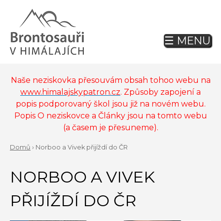
Jump
to
navigation
☰ MENU
Back
to
top
Naše neziskovka přesouvám obsah tohoo webu na
www.himalajskypatron.cz
. Způsoby zapojení a
popis podporovaný škol jsou již na novém webu.
Popis O neziskovce a Články jsou na tomto webu
(a časem je přesuneme).
Domů
›
Norboo a Vivek přijíždí do ČR
Back
YOU
to
NORBOO A VIVEK
ARE
top
HERE
PŘIJÍŽDÍ DO ČR