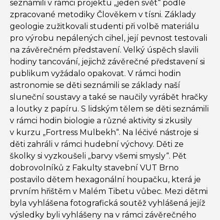
seznámili v rámci projektu „jeden svět“ podle
zpracované metodiky Člověkem v tísni. Základy
geologie zužitkovali studenti při volbě materiálu
pro výrobu nepálených cihel, její pevnost testovali
na závěrečném představení. Velký úspěch slavili
hodiny tancování, jejichž závěrečné představení si
publikum vyžádalo opakovat. V rámci hodin
astronomie se děti seznámili se základy naší
sluneční soustavy a také se naučily vyrábět hračky
a loutky z papíru. S lidským tělem se děti seznámili
v rámci hodin biologie a různé aktivity si zkusily
v kurzu „Fortress Mulbekh“. Na léčivé nástroje si
děti zahráli v rámci hudební výchovy. Děti ze
školky si vyzkoušeli „barvy všemi smysly“. Pět
dobrovolníků z Fakulty stavební VUT Brno
postavilo dětem hexagonální houpačku, která je
prvním hřištěm v Malém Tibetu vůbec. Mezi dětmi
byla vyhlášena fotografická soutěž vyhlášená jejíž
výsledky byli vyhlášeny na v rámci závěrečného