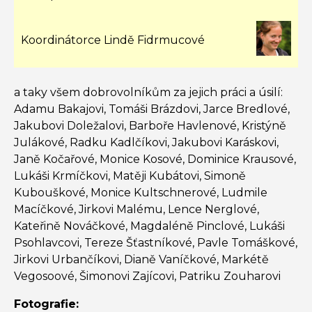
Koordinátorce Lindě Fidrmucové
a taky všem dobrovolníkům za jejich práci a úsilí:
Adamu Bakajovi, Tomáši Brázdovi, Jarce Bredlové,
Jakubovi Doležalovi, Barboře Havlenové, Kristýně
Julákové, Radku Kadlčíkovi, Jakubovi Karáskovi,
Janě Kočařové, Monice Kosové, Dominice Krausové,
Lukáši Krmíčkovi, Matěji Kubátovi, Simoně
Kubouškové, Monice Kultschnerové, Ludmile
Macíčkové, Jirkovi Malému, Lence Nerglové,
Kateřině Nováčkové, Magdaléně Pinclové, Lukáši
Psohlavcovi, Tereze Šťastníkové, Pavle Tomáškové,
Jirkovi Urbančíkovi, Dianě Vaníčkové, Markétě
Vegosoové, Šimonovi Zajícovi, Patriku Zouharovi
Fotografie: