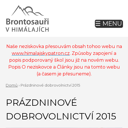
Jump
to
navigation
☰ MENU
Back
to
top
Naše neziskovka přesouvám obsah tohoo webu na
www.himalajskypatron.cz
. Způsoby zapojení a
popis podporovaný škol jsou již na novém webu.
Popis O neziskovce a Články jsou na tomto webu
(a časem je přesuneme).
Domů
›
Prázdninové dobrovolnictví 2015
Back
YOU
to
PRÁZDNINOVÉ
ARE
top
HERE
DOBROVOLNICTVÍ 2015