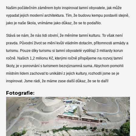
Našim počátečním záměrem bylo inspirovat tamní obyvatele, jak může
vypadat jejich moderní architektura. Tím, že budovu kempu postavili stejně,
jako je naše škola, vnímáme jako důkaz, že se to podařilo.
Stává se nám, že nás lidi obviní, že měníme tamní kulturu. To však není
pravda. Původní život se mění kvůli vládním dotacím, přítomnosti armády a
turismu. Pouze díky turismu si tamní obyvatelé vydělají 3 miliardy korun
ročně. Našich 1,2 milionu Kč, kterými ročně přispějeme na rozvoj tamní
školy, je v porovnání s turismem bezvýznamná suma. Abychom pomohli
místním lidem zachovat to unikátní z jejich kultury, rozhodli jsme se je
inspirovat. Jsme rádi, že máme zase další důkaz, že se to daří!
Fotografie: