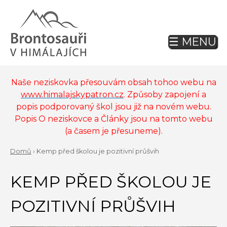
Jump
to
navigation
☰ MENU
Back
to
top
Naše neziskovka přesouvám obsah tohoo webu na
www.himalajskypatron.cz
. Způsoby zapojení a
popis podporovaný škol jsou již na novém webu.
Popis O neziskovce a Články jsou na tomto webu
(a časem je přesuneme).
Domů
›
Kemp před školou je pozitivní průšvih
Back
YOU
to
KEMP PŘED ŠKOLOU JE
ARE
top
HERE
POZITIVNÍ PRŮŠVIH