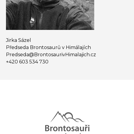
Jirka Sázel
Předseda Brontosaurů v Himálajích
Predseda@​BrontosaurivHimalajich.cz
+420 603 534 730