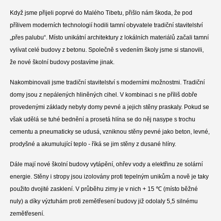
Když jsme přijeli poprvé do Malého Tibetu, přišlo nám škoda, že pod
přílivem moderních technologií hodili tamní obyvatele tradiční stavitelství
„přes palubu“. Místo unikátní architektury z lokálních materiálů začali tamní
vylívat celé budovy z betonu. Společně s vedením školy jsme si stanovili,
že nové školní budovy postavíme jinak.
Nakombinovali jsme tradiční stavitelství s moderními možnostmi. Tradiční
domy jsou z nepálených hliněných cihel. V kombinaci s ne příliš dobře
provedenými základy nebyly domy pevné a jejich stěny praskaly. Pokud se
však udělá se tuhé bednění a prosetá hlína se do něj nasype s trochu
cementu a pneumaticky se udusá, vzniknou stěny pevné jako beton, levné,
prodyšné a akumulující teplo - říká se jim stěny z dusané hlíny.
Dále mají nové školní budovy vytápění, ohřev vody a elektřinu ze solární
energie. Stěny i stropy jsou izolovány proti tepelným unikům a nově je taky
použito dvojité zasklení. V průběhu zimy je v nich + 15 ℃ (místo běžné
nuly) a díky výztuhám proti zemětřesení budovy již odolaly 5,5 silnému
zemětřesení.