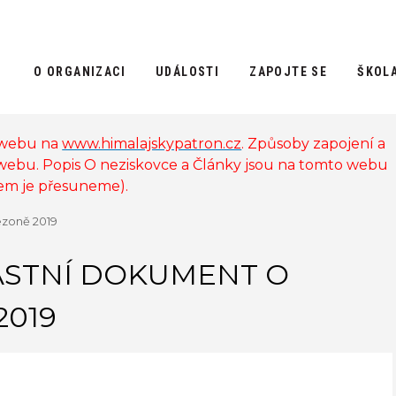
O ORGANIZACI
UDÁLOSTI
ZAPOJTE SE
ŠKOL
 webu na
www.himalajskypatron.cz
. Způsoby zapojení a
 webu. Popis O neziskovce a Články jsou na tomto webu
sem je přesuneme).
ezoně 2019
LASTNÍ DOKUMENT O
2019