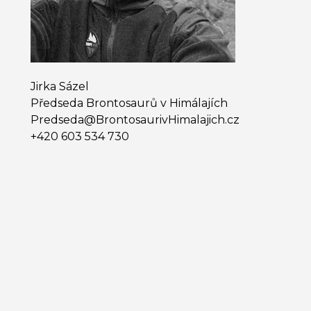
Jirka Sázel
Předseda Brontosaurů v Himálajích
Predseda@​BrontosaurivHimalajich.cz
+420 603 534 730