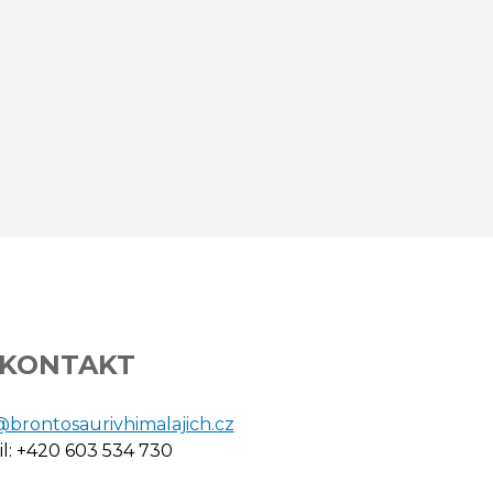
KONTAKT
@brontosaurivhimalajich.cz
l: +420 603 534 730