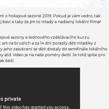
nt o hokejové sezoně 2019. Pokud je vám vedro, tak
j baví a taky že jim to mladý a nadšený lokální filmař
ejové sezony a lednového vzdělávacího kurzu.
ani na bruslích a za 14 dní porazily děti mladíky z
ky jeho zasvěcení se děti dostaly do semifinále lokálního
y atd. Video je na naše poměry delší. Je totiž spíše pro
nak běží.