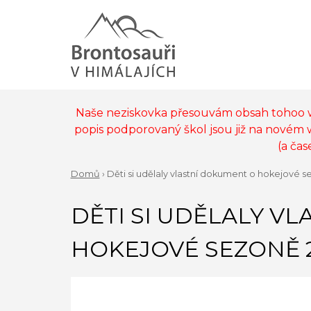
Jump
to
navigation
Back
to
MAIN
top
MENU
Naše neziskovka přesouvám obsah tohoo
popis podporovaný škol jsou již na novém
(a ča
Domů
›
Děti si udělaly vlastní dokument o hokejové s
Back
YOU
to
DĚTI SI UDĚLALY V
ARE
top
HERE
HOKEJOVÉ SEZONĚ 