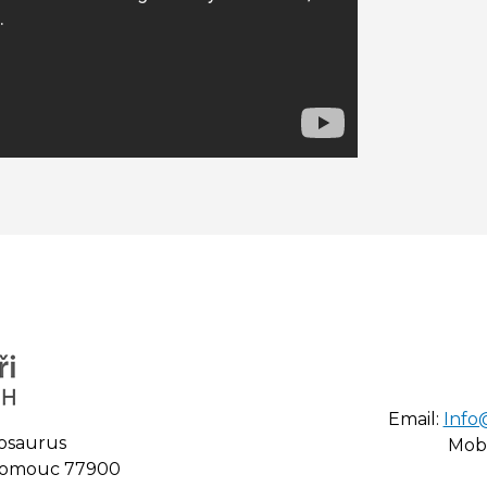
Email:
Info
osaurus
Mobi
Olomouc 77900