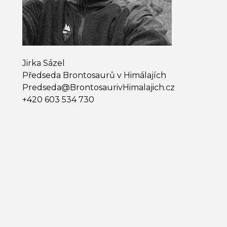
Jirka Sázel
Předseda Brontosaurů v Himálajích
Predseda@​BrontosaurivHimalajich.cz
+420 603 534 730