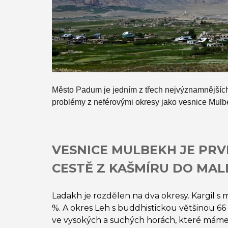
Město Padum je jedním z třech nejvýznamnějších
problémy z neférovými okresy jako vesnice Mul
VESNICE MULBEKH JE PRV
CESTĚ Z KAŠMÍRU DO MAL
Ladakh je rozdělen na dva okresy. Kargil s
%. A okres Leh s buddhistickou většinou 66 %
ve vysokých a suchých horách, které máme a