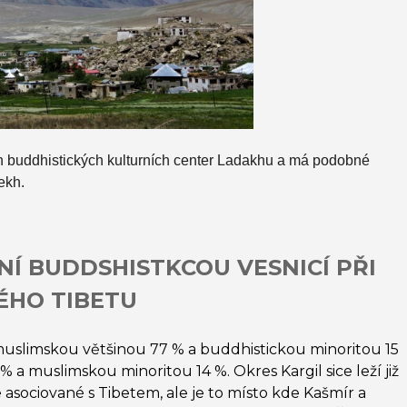
 buddhistických kulturních center Ladakhu a má podobné
bekh.
NÍ BUDDSHISTKCOU VESNICÍ PŘI
ÉHO TIBETU
 muslimskou většinou 77 % a buddhistickou minoritou 15
 a muslimskou minoritou 14 %. Okres Kargil sice leží již
sociované s Tibetem, ale je to místo kde Kašmír a