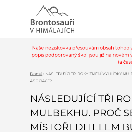
Jump
to
navigation
Back
to
MAIN
top
MENU
Naše neziskovka přesouvám obsah tohoo
popis podporovaný škol jsou již na novém
(a ča
Domů
›
NÁSLEDUJÍCÍ TŘI ROKY ZMĚNÍ VYHLÍDKY MU
YOU
ASOCIACE?
Back
ARE
to
NÁSLEDUJÍCÍ TŘI R
top
HERE
MULBEKHU. PROČ S
MÍSTOŘEDITELEM B