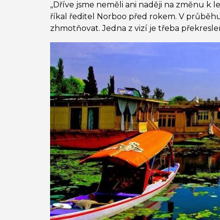
„Dříve jsme neměli ani naději na změnu k le
říkal ředitel Norboo před rokem. V průběhu
zhmotňovat. Jedna z vizí je třeba překresle