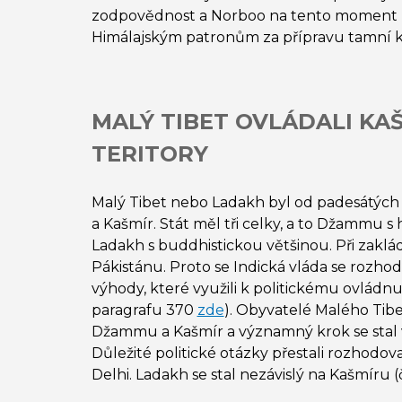
zodpovědnost a Norboo na tento moment p
Himálajským patronům za přípravu tamní
MALÝ TIBET OVLÁDALI KAŠ
TERITORY
Malý Tibet nebo Ladakh byl od padesátých 
a Kašmír. Stát měl tři celky, a to Džammu s
Ladakh s buddhistickou většinou. Při zaklá
Pákistánu. Proto se Indická vláda se rozho
výhody, které využili k politickému ovlád
paragrafu 370
zde
). Obyvatelé Malého Tibet
Džammu a Kašmír a významný krok se stal
Důležité politické otázky přestali rozhodov
Delhi. Ladakh se stal nezávislý na Kašmíru 