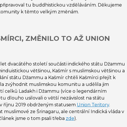
řipravoval tu buddhistickou vzděláváním. Děkujeme
 komunity k těmto velkým změnám.
MÍRCI, ZMĚNILO TO AŽ UNION
let dvacátého století součásti indického státu Džammu
 hinduistickou většinou, Kašmír s muslimskou většinou a
dání státu Džammu a Kašmír chtěli Kašmírci přejít k
dla zvýhodnit muslimskou komunitu a udělila jim
nutí celků Ladakh i Džammu (více o legendárním
u dlouho usilovali o větší nezávislost na státu
 v říjnu 2019 obdrženým statusem
Union Teritory
.
at muslimové ze Šrinagaru, ale centrální Indická vláda v
(článek jsme o tom psali třeba
zde
).