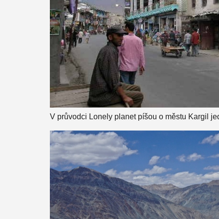
V průvodci Lonely planet píšou o městu Kargil je