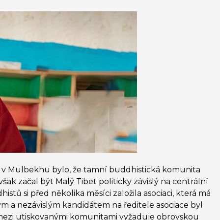
lu v Mulbekhu bylo, že tamní buddhistická komunita
ak začal být Malý Tibet politicky závislý na centrální
stů si před několika měsíci založila asociaci, která má
m a nezávislým kandidátem na ředitele asociace byl
 mezi utiskovanými komunitami vyžaduje obrovskou