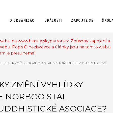
O ORGANIZACI
UDÁLOSTI
ZAPOJTE SE
ŠKOL
 webu na
www.himalajskypatron.cz
. Způsoby zapojení a
 webu. Popis O neziskovce a Články jsou na tomto webu
sem je přesuneme).
LBEKHU. PROČ SE NORBOO STAL MÍSTOŘEDITELEM BUDDHISTICKÉ
OKY ZMĚNÍ VYHLÍDKY
E NORBOO STAL
UDDHISTICKÉ ASOCIACE?