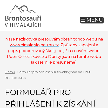
Jump
to
navigation
☰ MENU
Back
to
top
Naše neziskovka přesouvám obsah tohoo webu na
www.himalajskypatron.cz
. Způsoby zapojení a
popis podporovaný škol jsou již na novém webu.
Popis O neziskovce a Články jsou na tomto webu
(a časem je přesuneme).
Domů
›
Formulář pro přihlášení k získání výhod od Hnutí
YOU
Brontosaurus
Back
ARE
to
FORMULÁŘ PRO
top
HERE
PŘIHLÁŠENÍ K ZÍSKÁNÍ