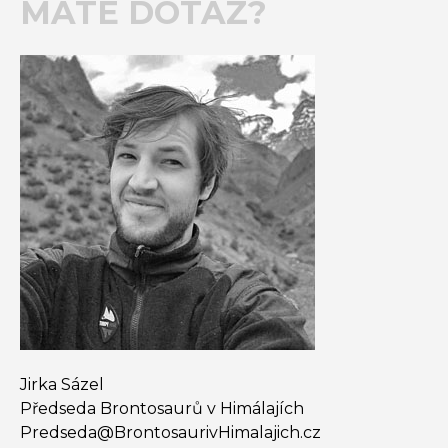
MÁTE DOTAZ?
Jirka Sázel
Předseda Brontosaurů v Himálajích
Predseda@​BrontosaurivHimalajich.cz