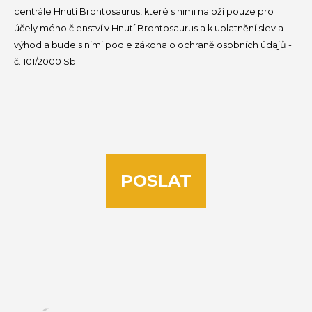
mými
centrále Hnutí Brontosaurus, které s nimi naloží pouze pro
osobními
účely mého členství v Hnutí Brontosaurus a k uplatnění slev a
údaji.
výhod a bude s nimi podle zákona o ochraně osobních údajů -
*
č. 101/2000 Sb.