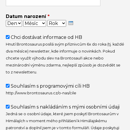
Datum narození
*
Den
Měsíc
Rok
Chci
Chci dostávat informace od HB
dostávat
Hnutí Brontosaurus posílá svým příznivcům 6x do roka (tj. každé
informace
dva měsíce) newsletter, kde informuje o novinkách. Pokud
od
chcete využít výhodu slev na Brontosauři akce nebo
HB
mezinárodní výměnu zdarma, nejlepší způsob je dozvědět se
to z newsletteru.
Souhlasím
Souhlasím s programovými cíli HB
s
http://www.brontosaurus.cz/o-nas/cile
programovými
cíli
Souhlasím
Souhlasím s nakládáním s mými osobními údaji
HB
s
Jedná se o osobní údaje, které jsem poskytl Brontosaurům v
*
nakládáním
Himálajích v moment mého přihlášení k Himálajskému
s
patronství a doplnil jsem je v tomto formuláři. Údaje poskytuji