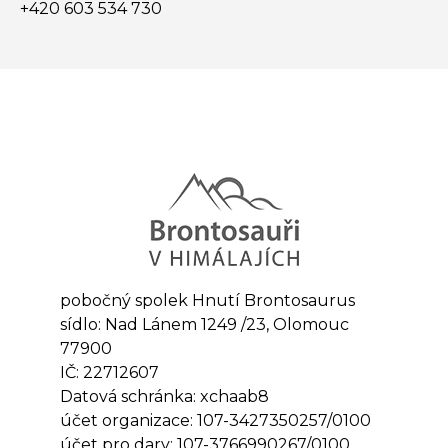
+420 603 534 730
pobočný spolek Hnutí Brontosaurus
sídlo: Nad Lánem 1249 /23, Olomouc
77900
IČ: 22712607
Datová schránka: xchaab8
účet organizace: 107-3427350257/0100
účet pro dary: 107-3766990267/0100