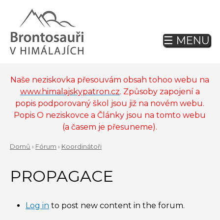
Jump
to
navigation
☰ MENU
Back
to
top
Naše neziskovka přesouvám obsah tohoo webu na
www.himalajskypatron.cz
. Způsoby zapojení a
popis podporovaný škol jsou již na novém webu.
Popis O neziskovce a Články jsou na tomto webu
(a časem je přesuneme).
Domů
›
Fórum
›
Koordinátoři
Back
YOU
to
PROPAGACE
ARE
top
HERE
Log in
to post new content in the forum.