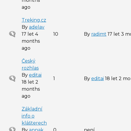
months
ago
Treking.cz
By
adelav
Sticky
17 let 4
10
By
radimt
17 let 3 
topic
months
ago
Český
rozhlas
By
editai
Sticky
1
By
editai
18 let 2 m
18 let 2
topic
months
ago
Základní
info o
klášterech
Sticky
By
annak
0
není