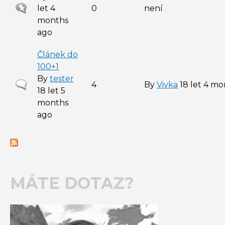
Sticky
let 4
0
není
topic
months
ago
Článek do
100+1
By
tester
Normal
4
By
Vivka
18 let 4 mo
18 let 5
topic
months
ago
MÁTE DOTAZ?