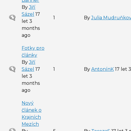
Banner
By
Jiří
Sázel
17
Sticky
1
By
Julia Mudruňko
let 3
topic
months
ago
Fotky pro
články
By
Jiří
Sticky
Sázel
17
1
By
AntonínK
17 let 
topic
let 3
months
ago
Nový
článek o
Krajních
Mezích