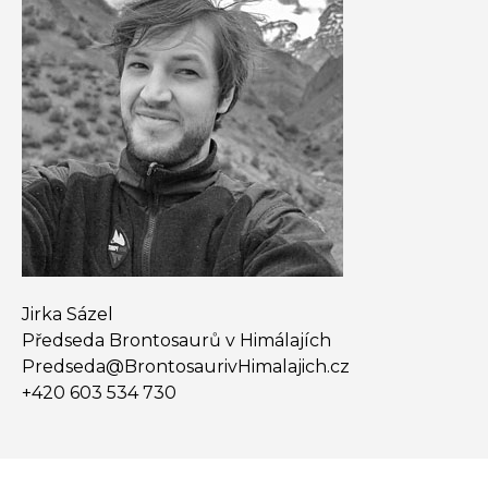
Jirka Sázel
Předseda Brontosaurů v Himálajích
Predseda@​BrontosaurivHimalajich.cz
+420 603 534 730