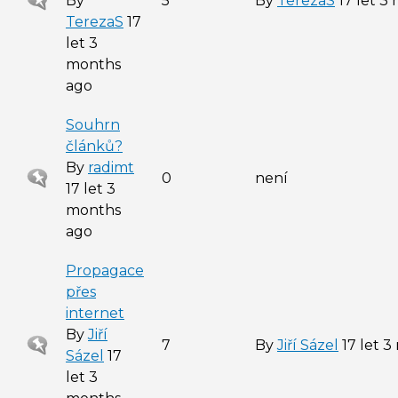
Sticky
By
5
By
TerezaS
17 let 3
topic
TerezaS
17
let 3
months
ago
Souhrn
článků?
By
radimt
Sticky
0
není
17 let 3
topic
months
ago
Propagace
přes
internet
By
Jiří
Sticky
7
By
Jiří Sázel
17 let 
Sázel
17
topic
let 3