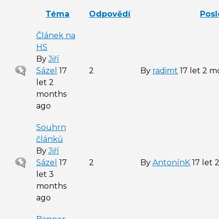
Téma
Odpovědí
Posl
Článek na
HS
By
Jiří
Sticky
Sázel
17
2
By
radimt
17 let 2 
topic
let 2
months
ago
Souhrn
článků
By
Jiří
Sticky
Sázel
17
2
By
AntonínK
17 let 
topic
let 3
months
ago