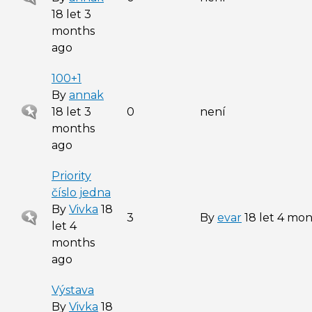
topic
18 let 3
months
ago
100+1
By
annak
Sticky
18 let 3
0
není
topic
months
ago
Priority
číslo jedna
By
Vivka
18
Sticky
3
By
evar
18 let 4 mo
let 4
topic
months
ago
Výstava
By
Vivka
18