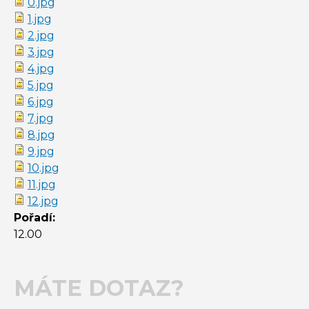
0.jpg
1.jpg
2.jpg
3.jpg
4.jpg
5.jpg
6.jpg
7.jpg
8.jpg
9.jpg
10.jpg
11.jpg
12.jpg
Pořadí:
12.00
MÁTE DOTAZ?