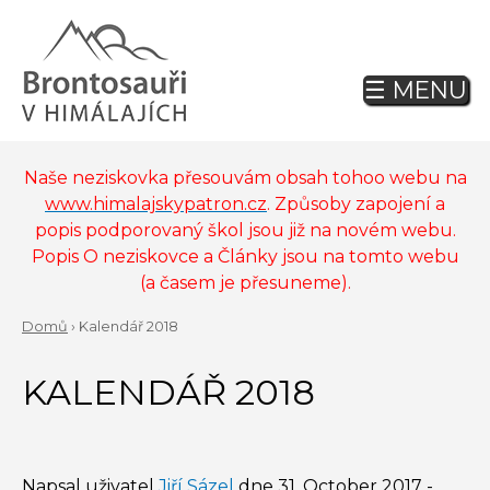
Jump
to
navigation
☰ MENU
Back
to
top
Naše neziskovka přesouvám obsah tohoo webu na
www.himalajskypatron.cz
. Způsoby zapojení a
popis podporovaný škol jsou již na novém webu.
Popis O neziskovce a Články jsou na tomto webu
(a časem je přesuneme).
Domů
›
Kalendář 2018
Back
YOU
to
KALENDÁŘ 2018
ARE
top
HERE
Napsal uživatel
Jiří Sázel
dne
31. October 2017 -