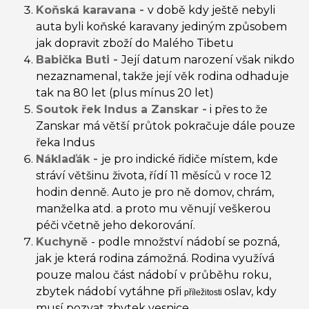
Koňská karavana -
v době kdy ještě nebyli
auta byli koňské karavany jediným způsobem
jak dopravit zboží do Malého Tibetu
Babička Buti -
Její datum narození však nikdo
nezaznamenal, takže její věk rodina odhaduje
tak na 80 let (plus mínus 20 let)
Soutok řek Indus a Zanskar -
i přes to že
Zanskar má větší průtok pokračuje dále pouze
řeka Indus
Náklaďák -
je pro indické řidiče místem, kde
stráví většinu života, řídí 11 měsíců v roce 12
hodin denně. Auto je pro ně domov, chrám,
manželka atd. a proto mu věnují veškerou
péči včetně jeho dekorování.
Kuchyně
- podle množství nádobí se pozná,
jak je která rodina zámožná. Rodina využívá
pouze malou část nádobí v průběhu roku,
zbytek nádobí vytáhne při
oslav, kdy
příležitosti
musí pozvat zbytek vesnice.