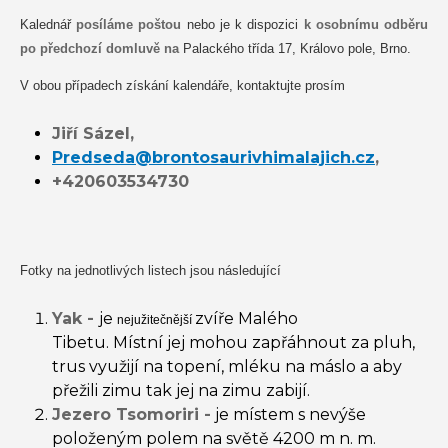
Kalednář
posíláme poštou
nebo je k dispozici
k osobnímu odběru
po předchozí domluvě na
Palackého třída 17, Královo pole, Brno.
V obou případech získání kalendáře, kontaktujte prosím
Jiří Sázel,
Predseda@brontosaurivhimalajich.cz
,
+420603534730
Fotky na jednotlivých listech jsou následující
Yak -
je
zvíře Malého
nejužitečnější
Tibetu. Místní jej mohou zapřáhnout za pluh,
trus využijí na topení, mléku na máslo a aby
přežili zimu tak jej na zimu zabijí.
Jezero Tsomoriri -
je místem s nevýše
položeným polem na světě 4200 m n. m.