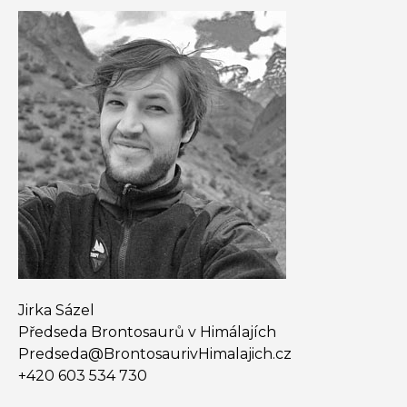
Jirka Sázel
Předseda Brontosaurů v Himálajích
Predseda@​BrontosaurivHimalajich.cz
+420 603 534 730