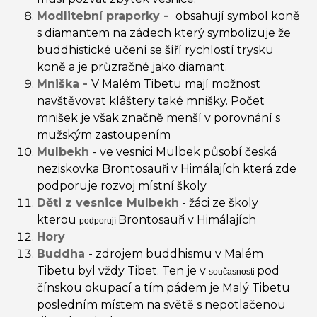
Modlitební praporky -
obsahují symbol koně
s diamantem na zádech který symbolizuje že
buddhistické učení se šíří rychlostí trysku
koně a je průzračné jako diamant.
Mniška -
V Malém Tibetu mají možnost
navštěvovat kláštery také mnišky. Počet
mnišek je však značně menší v porovnání s
mužským zastoupením
Mulbekh
- ve vesnici Mulbek působí česká
neziskovka Brontosauři v Himálajích která zde
podporuje rozvoj místní školy
Děti z vesnice Mulbekh
- žáci ze školy
kterou
Brontosauři v Himálajích
podporují
Hory
Buddha
- zdrojem buddhismu v Malém
Tibetu byl vždy Tibet. Ten je v
pod
současnosti
čínskou okupací a tím pádem je Malý Tibetu
posledním místem na světě s nepotlačenou