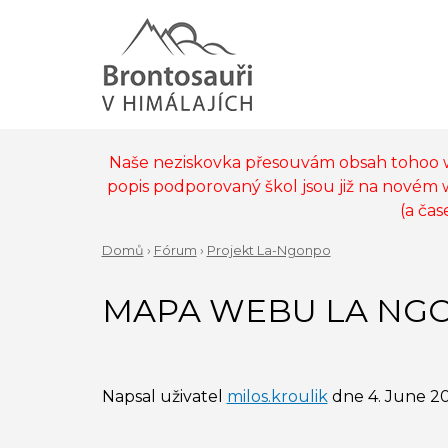
Jump
to
navigation
Back
to
MAIN
top
MENU
Naše neziskovka přesouvám obsah tohoo
popis podporovaný škol jsou již na novém
(a ča
Domů
›
Fórum
›
Projekt La-Ngonpo
Back
YOU
to
MAPA WEBU LA NG
ARE
top
HERE
Napsal uživatel
milos.kroulik
dne
4. June 20