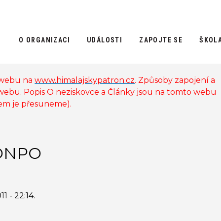
O ORGANIZACI
UDÁLOSTI
ZAPOJTE SE
ŠKOL
 webu na
www.himalajskypatron.cz
. Způsoby zapojení a
 webu. Popis O neziskovce a Články jsou na tomto webu
sem je přesuneme).
ONPO
11 - 22:14
.