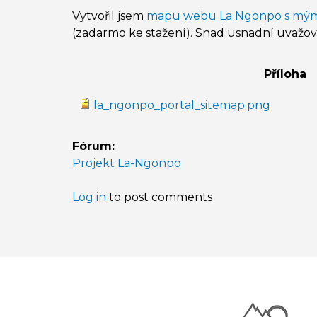
Vytvořil jsem
mapu webu La Ngonpo s mým
(zadarmo ke stažení). Snad usnadní uvažo
Příloha
la_ngonpo_portal_sitemap.png
Fórum:
Projekt La-Ngonpo
Log in
to post comments