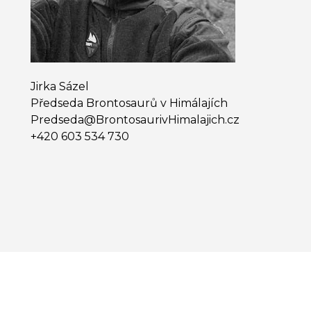
Jirka Sázel
Předseda Brontosaurů v Himálajích
Predseda@​BrontosaurivHimalajich.cz
+420 603 534 730