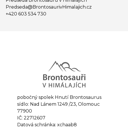
Předseda Brontosaurů v Himálajích
Predseda@​BrontosaurivHimalajich.cz
+420 603 534 730
pobočný spolek Hnutí Brontosaurus
sídlo: Nad Lánem 1249 /23, Olomouc
77900
IČ: 22712607
Datová schránka: xchaab8