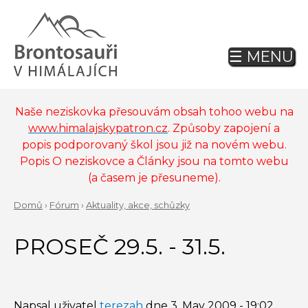
Jump
to
navigation
☰ MENU
Back
to
top
Naše neziskovka přesouvám obsah tohoo webu na
www.himalajskypatron.cz
. Způsoby zapojení a
popis podporovaný škol jsou již na novém webu.
Popis O neziskovce a Články jsou na tomto webu
(a časem je přesuneme).
Domů
›
Fórum
›
Aktuality, akce, schůzky
Back
YOU
to
PROSEČ 29.5. - 31.5.
ARE
top
HERE
Napsal uživatel
terezah
dne
3. May 2009 - 19:02
.