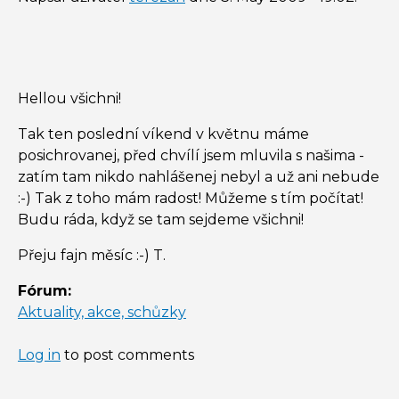
Hellou všichni!
Tak ten poslední víkend v květnu máme
posichrovanej, před chvílí jsem mluvila s našima -
zatím tam nikdo nahlášenej nebyl a už ani nebude
:-) Tak z toho mám radost! Můžeme s tím počítat!
Budu ráda, když se tam sejdeme všichni!
Přeju fajn měsíc :-) T.
Fórum:
Aktuality, akce, schůzky
Log in
to post comments