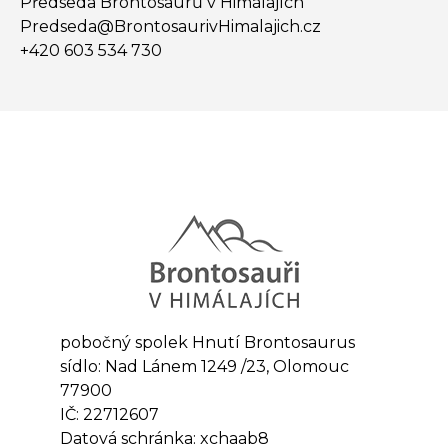
Předseda Brontosaurů v Himálajích
Predseda@​BrontosaurivHimalajich.cz
+420 603 534 730
pobočný spolek Hnutí Brontosaurus
sídlo: Nad Lánem 1249 /23, Olomouc
77900
IČ: 22712607
Datová schránka: xchaab8