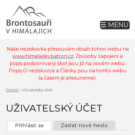
Jump
to
navigation
☰ MENU
Back
to
top
Naše neziskovka přesouvám obsah tohoo webu na
www.himalajskypatron.cz
. Způsoby zapojení a
popis podporovaný škol jsou již na novém webu.
Popis O neziskovce a Články jsou na tomto webu
(a časem je přesuneme).
Domů
›
Uživatelský účet
Back
YOU
to
UŽIVATELSKÝ ÚČET
ARE
top
HERE
Přihlásit se
(active tab)
Zaslat nové heslo
PRIMARY