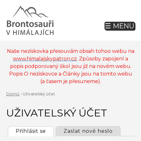
Jump
to
navigation
☰ MENU
Back
to
top
Naše neziskovka přesouvám obsah tohoo webu na
www.himalajskypatron.cz
. Způsoby zapojení a
popis podporovaný škol jsou již na novém webu.
Popis O neziskovce a Články jsou na tomto webu
(a časem je přesuneme).
Domů
›
Uživatelský účet
Back
YOU
to
UŽIVATELSKÝ ÚČET
ARE
top
HERE
Přihlásit se
(active tab)
Zaslat nové heslo
PRIMARY