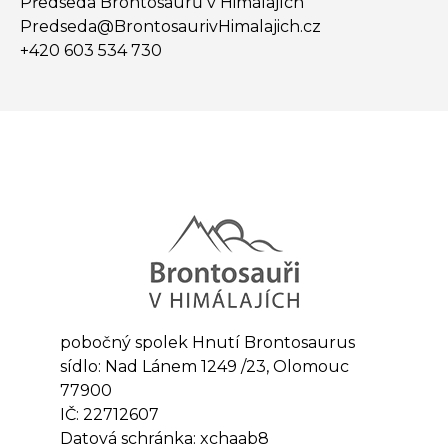
Předseda Brontosaurů v Himálajích
Predseda@​BrontosaurivHimalajich.cz
+420 603 534 730
pobočný spolek Hnutí Brontosaurus
sídlo: Nad Lánem 1249 /23, Olomouc
77900
IČ: 22712607
Datová schránka: xchaab8