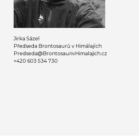
Jirka Sázel
Předseda Brontosaurů v Himálajích
Predseda@​BrontosaurivHimalajich.cz
+420 603 534 730