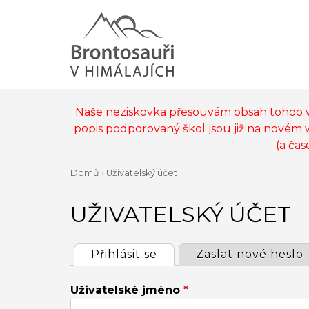
Jump
to
navigation
Back
to
MAIN
top
MENU
Naše neziskovka přesouvám obsah tohoo
popis podporovaný škol jsou již na novém
(a ča
Domů
›
Uživatelský účet
Back
YOU
to
UŽIVATELSKÝ ÚČET
ARE
top
HERE
Přihlásit se
(active tab)
Zaslat nové heslo
PRIMARY
Uživatelské jméno
*
TABS