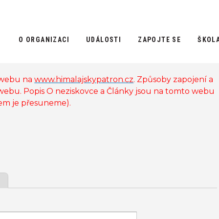
O ORGANIZACI
UDÁLOSTI
ZAPOJTE SE
ŠKOL
 webu na
www.himalajskypatron.cz
. Způsoby zapojení a
 webu. Popis O neziskovce a Články jsou na tomto webu
sem je přesuneme).