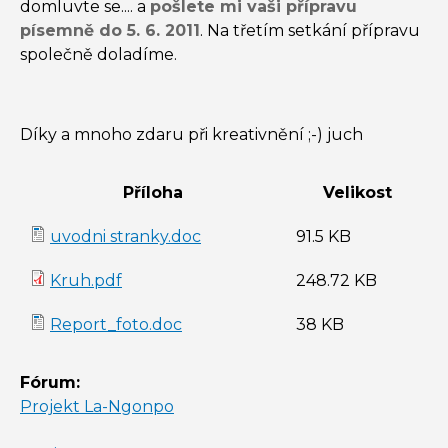
domluvte se.... a
pošlete mi vaši přípravu
písemně do 5. 6. 2011
. Na třetím setkání přípravu
společně doladíme.
Díky a mnoho zdaru při kreativnění ;-) juch
Příloha
Velikost
uvodni stranky.doc
91.5 KB
Kruh.pdf
248.72 KB
Report_foto.doc
38 KB
Fórum:
Projekt La-Ngonpo