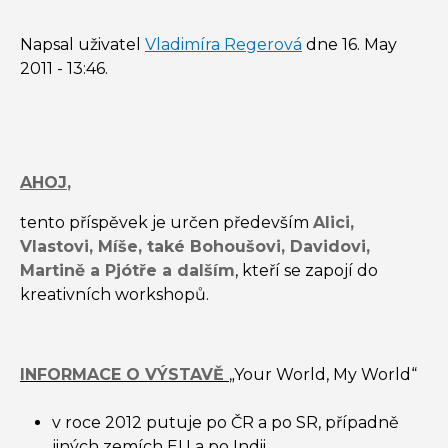
Napsal uživatel
Vladimíra Regerová
dne
16. May
2011 - 13:46
.
AHOJ
,
tento příspěvek je určen především
Alici,
Vlastovi, Míše, také Bohoušovi, Davidovi,
Martině a Pjótře a dalším
, kteří se zapojí do
kreativních workshopů.
INFORMACE O VÝSTAVĚ
„Your World, My World“
v roce 2012 putuje po ČR a po SR, případně
jiných zemích EU a po Indii