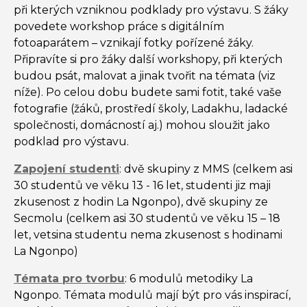
při kterých vzniknou podklady pro výstavu. S žáky
povedete workshop práce s digitálním
fotoaparátem – vznikají fotky pořízené žáky.
Připravíte si pro žáky další workshopy, při kterých
budou psát, malovat a jinak tvořit na témata (viz
níže). Po celou dobu budete sami fotit, také vaše
fotografie (žáků, prostředí školy, Ladakhu, ladacké
společnosti, domácností aj.) mohou sloužit jako
podklad pro výstavu.
Zapojení studenti
: dvě skupiny z MMS (celkem asi
30 studentů ve věku 13 - 16 let, studenti jiz maji
zkusenost z hodin La Ngonpo), dvě skupiny ze
Secmolu (celkem asi 30 studentů ve věku 15 – 18
let, vetsina studentu nema zkusenost s hodinami
La Ngonpo)
Témata pro tvorbu
: 6 modulů metodiky La
Ngonpo. Témata modulů mají být pro vás inspirací,