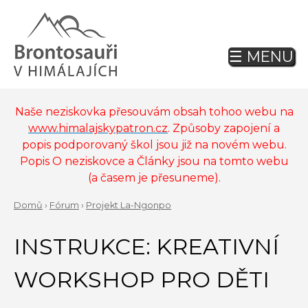
Jump
to
navigation
☰ MENU
Back
to
top
Naše neziskovka přesouvám obsah tohoo webu na
www.himalajskypatron.cz
. Způsoby zapojení a
popis podporovaný škol jsou již na novém webu.
Popis O neziskovce a Články jsou na tomto webu
(a časem je přesuneme).
Domů
›
Fórum
›
Projekt La-Ngonpo
Back
YOU
to
INSTRUKCE: KREATIVNÍ
ARE
top
HERE
WORKSHOP PRO DĚTI