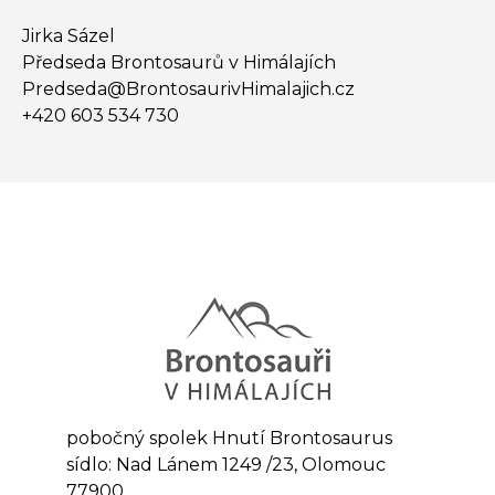
Jirka Sázel
Předseda Brontosaurů v Himálajích
Predseda@​BrontosaurivHimalajich.cz
+420 603 534 730
pobočný spolek Hnutí Brontosaurus
sídlo: Nad Lánem 1249 /23, Olomouc
77900