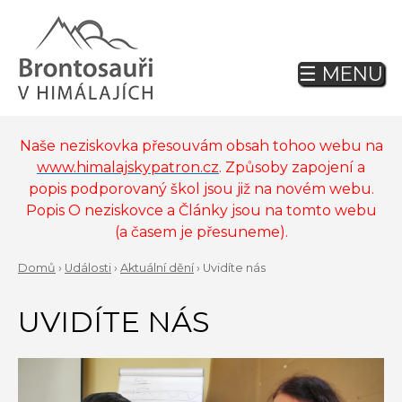
Jump
to
navigation
☰ MENU
Back
to
top
Naše neziskovka přesouvám obsah tohoo webu na
www.himalajskypatron.cz
. Způsoby zapojení a
popis podporovaný škol jsou již na novém webu.
Popis O neziskovce a Články jsou na tomto webu
(a časem je přesuneme).
Domů
›
Události
›
Aktuální dění
›
Uvidíte nás
Back
YOU
to
UVIDÍTE NÁS
ARE
top
HERE