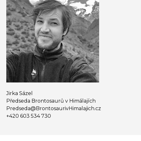
Jirka Sázel
Předseda Brontosaurů v Himálajích
Predseda@​BrontosaurivHimalajich.cz
+420 603 534 730