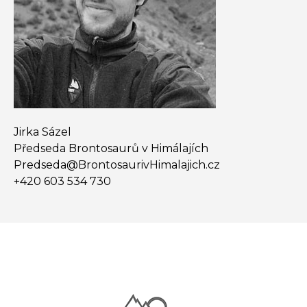
Jirka Sázel
Předseda Brontosaurů v Himálajích
Predseda@​BrontosaurivHimalajich.cz
+420 603 534 730