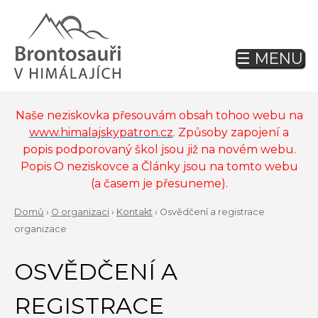
Jump
to
navigation
☰ MENU
Back
to
top
Naše neziskovka přesouvám obsah tohoo webu na
www.himalajskypatron.cz
. Způsoby zapojení a
popis podporovaný škol jsou již na novém webu.
Popis O neziskovce a Články jsou na tomto webu
(a časem je přesuneme).
Domů
›
O organizaci
›
Kontakt
›
Osvědčení a registrace
YOU
organizace
Back
ARE
to
OSVĚDČENÍ A
top
HERE
REGISTRACE