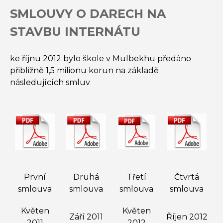
SMLOUVY O DARECH NA
STAVBU INTERNÁTU
ke říjnu 2012 bylo škole v Mulbekhu předáno
přibližně 1,5 milionu korun na základě
následujících smluv
První
Druhá
Třetí
Čtvrtá
smlouva
smlouva
smlouva
smlouva
Květen
Květen
Září 2011
Říjen 2012
2011
2012