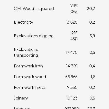
739
C.M. Wood - squared
20,2
065
Electricity
8 620
0,2
215
Exclavations digging
5,9
450
Exclavations
17 470
0,5
transporting
Formwork iron
14 381
0,4
Formwork wood
56 965
1,6
Formwork metal
7 550
0,2
Joinery
19 123
0,5
Labours
962990
26,3