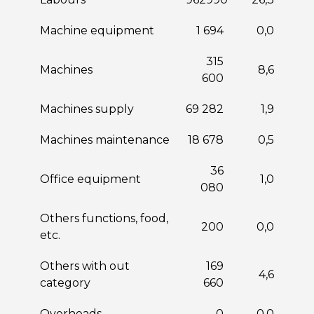
Machine equipment
1 694
0,0
315
Machines
8,6
600
Machines supply
69 282
1,9
Machines maintenance
18 678
0,5
36
Office equipment
1,0
080
Others functions, food,
200
0,0
etc.
Others with out
169
4,6
category
660
Overheads
0
0,0