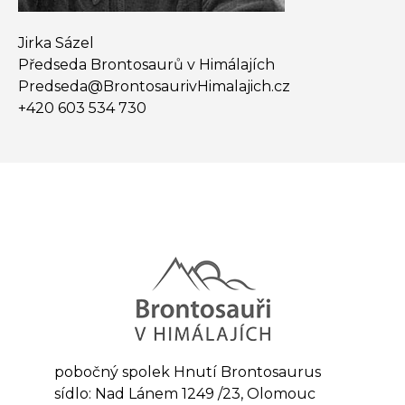
Jirka Sázel
Předseda Brontosaurů v Himálajích
Predseda@​BrontosaurivHimalajich.cz
+420 603 534 730
pobočný spolek Hnutí Brontosaurus
sídlo: Nad Lánem 1249 /23, Olomouc