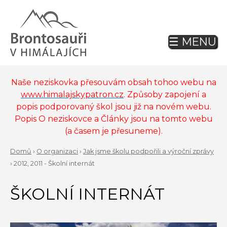
Jump
to
navigation
☰ MENU
Back
to
top
Naše neziskovka přesouvám obsah tohoo webu na
www.himalajskypatron.cz
. Způsoby zapojení a
popis podporovaný škol jsou již na novém webu.
Popis O neziskovce a Články jsou na tomto webu
(a časem je přesuneme).
Domů
›
O organizaci
›
Jak jsme školu podpořili a výroční zprávy
YOU
›
2012, 2011 - Školní internát
Back
ARE
to
ŠKOLNÍ INTERNÁT
top
HERE