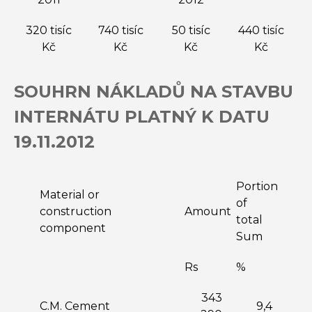
320 tisíc
740 tisíc
50 tisíc
440 tisíc
Kč
Kč
Kč
Kč
SOUHRN NÁKLADŮ NA STAVBU
INTERNÁTU PLATNÝ K DATU
19.11.2012
Portion
Material or
of
construction
Amount
total
component
Sum
Rs
%
343
C.M. Cement
9,4