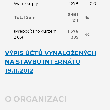
Water suply
1678
0,0
3 661
Total Sum
Rs
211
(Přepočítáno kurzem
1 376
Kč
2,66)
395
VÝPIS ÚČTŮ VYNALOŽENÝCH
NA STAVBU INTERNÁTU
19.11.2012
O ORGANIZACI