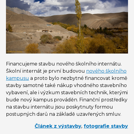
Financujeme stavbu nového školního internátu.
Školní internát je první budovou
nového školního
kampusu
a proto bylo nezbytné financovat kromě
stavby samotné také nákup vhodného stavebního
vybavení, ale i výzkum stavebních technik, kterými
bude nový kampus prováděn. Finanční prostředky
na stavbu internátu jsou poskytnuty formou
postupných darů na základě uzavřených smluv.
Článek z výstavby
,
fotografie stavby