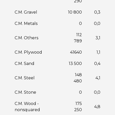
290
C.M. Gravel
10 800
0,3
C.M. Metals
0
0,0
112
C.M. Others
3,1
789
C.M. Plywood
41640
1,1
C.M. Sand
13 500
0,4
148
C.M. Steel
4,1
480
C.M. Stone
0
0,0
C.M. Wood -
175
4,8
nonsquared
250