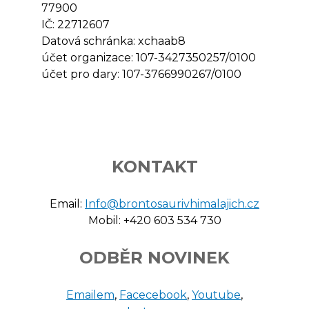
77900
IČ: 22712607
Datová schránka: xchaab8
účet organizace: 107-3427350257/0100
účet pro dary: 107-3766990267/0100
KONTAKT
Email:
Info@brontosaurivhimalajich.cz
Mobil: +420 603 534 730
ODBĚR NOVINEK
Emailem
,
Facecebook
,
Youtube
,