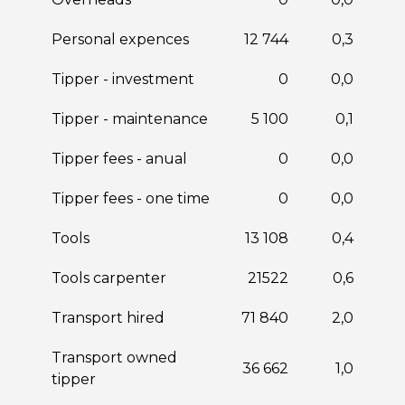
Personal expences
12 744
0,3
Tipper - investment
0
0,0
Tipper - maintenance
5 100
0,1
Tipper fees - anual
0
0,0
Tipper fees - one time
0
0,0
Tools
13 108
0,4
Tools carpenter
21522
0,6
Transport hired
71 840
2,0
Transport owned
36 662
1,0
tipper