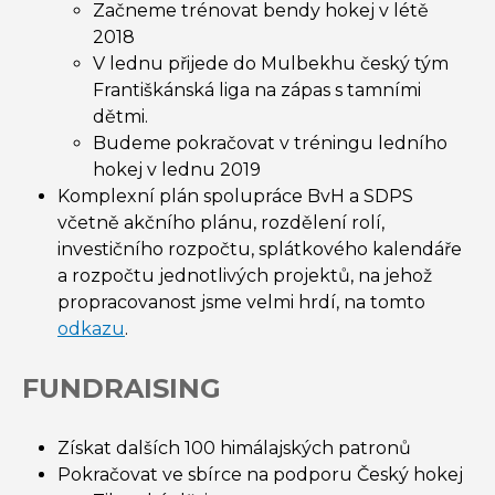
Začneme trénovat bendy hokej v létě
2018
V lednu přijede do Mulbekhu český tým
Františkánská liga na zápas s tamními
dětmi.
Budeme pokračovat v tréningu ledního
hokej v lednu 2019
Komplexní plán spolupráce BvH a SDPS
včetně akčního plánu, rozdělení rolí,
investičního rozpočtu, splátkového kalendáře
a rozpočtu jednotlivých projektů, na jehož
propracovanost jsme velmi hrdí, na tomto
odkazu
.
FUNDRAISING
Získat dalších 100 himálajských patronů
Pokračovat ve sbírce na podporu Český hokej