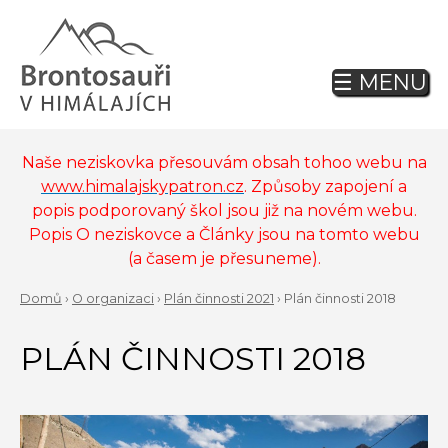
Jump
to
navigation
☰ MENU
Back
to
top
Naše neziskovka přesouvám obsah tohoo webu na
www.himalajskypatron.cz
. Způsoby zapojení a
popis podporovaný škol jsou již na novém webu.
Popis O neziskovce a Články jsou na tomto webu
(a časem je přesuneme).
Domů
›
O organizaci
›
Plán činnosti 2021
›
Plán činnosti 2018
Back
YOU
to
PLÁN ČINNOSTI 2018
ARE
top
HERE