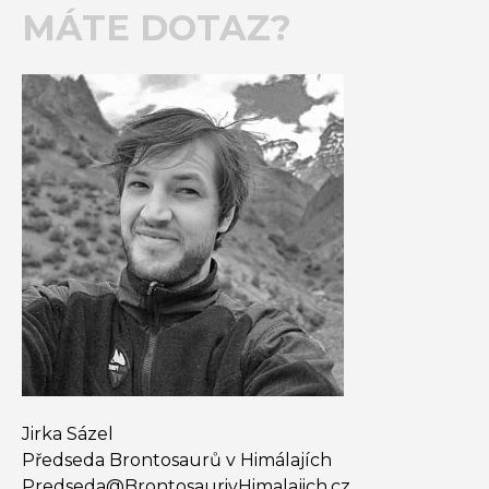
MÁTE DOTAZ?
Jirka Sázel
Předseda Brontosaurů v Himálajích
Predseda@​BrontosaurivHimalajich.cz