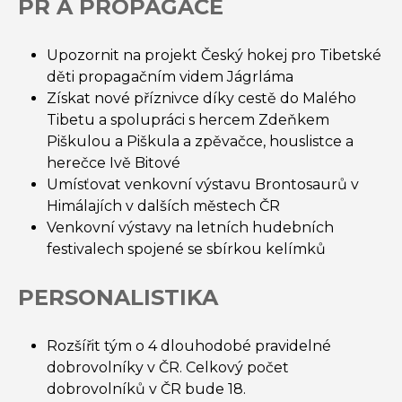
PR A PROPAGACE
Upozornit na projekt Český hokej pro Tibetské
děti propagačním videm Jágrláma
Získat nové příznivce díky cestě do Malého
Tibetu a spolupráci s hercem Zdeňkem
Piškulou a Piškula a zpěvačce, houslistce a
herečce Ivě Bitové
Umísťovat venkovní výstavu Brontosaurů v
Himálajích v dalších městech ČR
Venkovní výstavy na letních hudebních
festivalech spojené se sbírkou kelímků
PERSONALISTIKA
Rozšířit tým o 4 dlouhodobé pravidelné
dobrovolníky v ČR. Celkový počet
dobrovolníků v ČR bude 18.