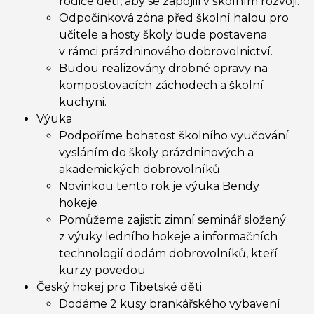
rodiče dětí, aby se zapojili v školním rozvoji.
Odpočinková zóna před školní halou pro
učitele a hosty školy bude postavena
v rámci prázdninového dobrovolnictví.
Budou realizovány drobné opravy na
kompostovacích záchodech a školní
kuchyni.
Výuka
Podpoříme bohatost školního vyučování
vysláním do školy prázdninových a
akademických dobrovolníků
Novinkou tento rok je výuka Bendy
hokeje
Pomůžeme zajistit zimní seminář složený
z výuky ledního hokeje a informačních
technologií dodám dobrovolníků, kteří
kurzy povedou
Český hokej pro Tibetské děti
Dodáme 2 kusy brankářského vybavení