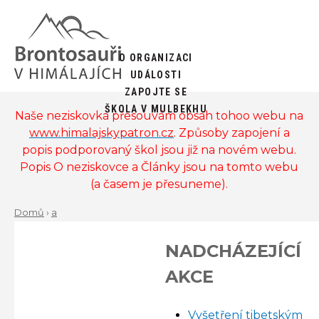
Jump
to
navigation
Back
O ORGANIZACI
to
MAIN
UDÁLOSTI
top
ZAPOJTE SE
MENU
ŠKOLA V MULBEKHU
Naše neziskovka přesouvám obsah tohoo webu na
www.himalajskypatron.cz
. Způsoby zapojení a
popis podporovaný škol jsou již na novém webu.
Popis O neziskovce a Články jsou na tomto webu
(a časem je přesuneme).
Domů
›
a
Back
YOU
to
NADCHÁZEJÍCÍ
ARE
top
AKCE
HERE
Předchozí
D
Vyšetření tibetským