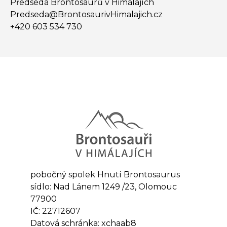
Předseda Brontosaurů v Himálajích
Predseda@​BrontosaurivHimalajich.cz
+420 603 534 730
pobočný spolek Hnutí Brontosaurus
sídlo: Nad Lánem 1249 /23, Olomouc
77900
IČ: 22712607
Datová schránka: xchaab8