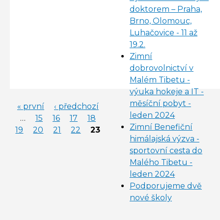
doktorem – Praha,
Brno, Olomouc,
Luhačovice - 11 až
19.2.
Zimní
dobrovolnictví v
Malém Tibetu -
výuka hokeje a IT -
měsíční pobyt -
« první
‹ předchozí
STRÁNKY
leden 2024
…
15
16
17
18
Zimní Benefiční
19
20
21
22
23
himálajská výzva -
sportovní cesta do
Malého Tibetu -
leden 2024
Podporujeme dvě
nové školy