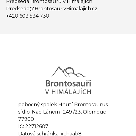
Předseda Brontosaurů v Himálajích
Predseda@​BrontosaurivHimalajich.cz
+420 603 534 730
pobočný spolek Hnutí Brontosaurus
sídlo: Nad Lánem 1249 /23, Olomouc
77900
IČ: 22712607
Datová schránka: xchaab8