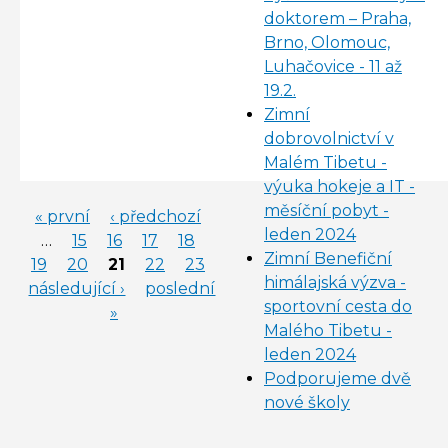
doktorem – Praha,
Brno, Olomouc,
Luhačovice - 11 až
19.2.
Zimní
dobrovolnictví v
Malém Tibetu -
výuka hokeje a IT -
měsíční pobyt -
« první
‹ předchozí
STRÁNKY
leden 2024
…
15
16
17
18
Zimní Benefiční
19
20
21
22
23
himálajská výzva -
následující ›
poslední
sportovní cesta do
»
Malého Tibetu -
leden 2024
Podporujeme dvě
nové školy