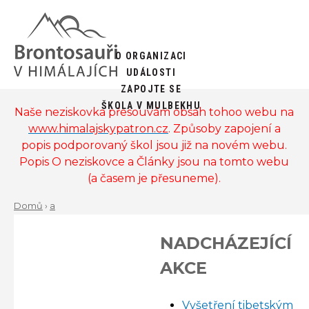
Jump
to
navigation
Back
O ORGANIZACI
to
MAIN
UDÁLOSTI
top
ZAPOJTE SE
MENU
ŠKOLA V MULBEKHU
Naše neziskovka přesouvám obsah tohoo webu na
www.himalajskypatron.cz
. Způsoby zapojení a
popis podporovaný škol jsou již na novém webu.
Popis O neziskovce a Články jsou na tomto webu
(a časem je přesuneme).
Domů
›
a
Back
YOU
to
NADCHÁZEJÍCÍ
ARE
top
AKCE
HERE
Předchozí
D
Vyšetření tibetským